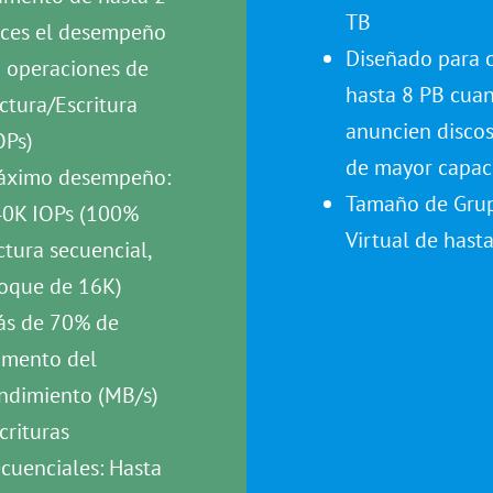
TB
ces el desempeño
Diseñado para 
 operaciones de
hasta 8 PB cua
ctura/Escritura
anuncien disco
OPs)
de mayor capac
áximo desempeño:
Tamaño de Gru
0K IOPs (100%
Virtual de hast
ctura secuencial,
oque de 16K)
s de 70% de
mento del
ndimiento (MB/s)
crituras
cuenciales: Hasta