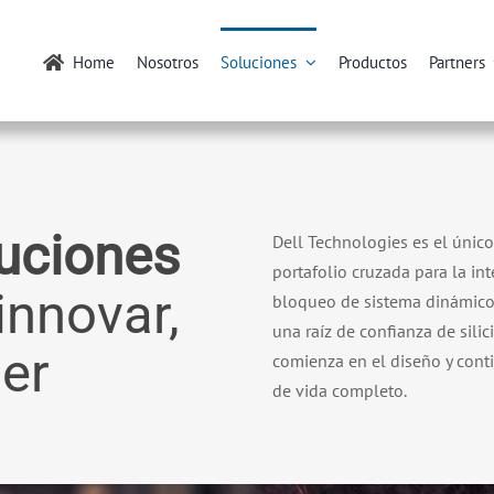
Home
Nosotros
Soluciones
Productos
Partners
luciones
Dell Technologies es el únic
portafolio cruzada para la in
innovar,
bloqueo de sistema dinámico, 
una raíz de confianza de sil
er
comienza en el diseño y conti
de vida completo.