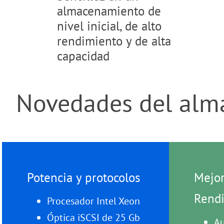
almacenamiento de
nivel inicial, de alto
rendimiento y de alta
capacidad
Novedades del alm
Potencia y protocolos
Mejor
Rend
Procesador Intel Xeon
Óptica iSCSI de 25 Gb
Au