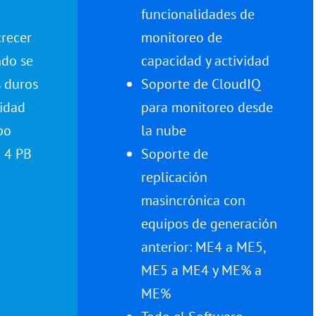
funcionalidades de
crecer
monitoreo de
ndo se
capacidad y actividad
s duros
Soporte de CloudIQ
idad
para monitoreo desde
po
la nube
a 4 PB
Soporte de
replicación
masincrónica con
equipos de generación
anterior: ME4 a ME5,
ME5 a ME4 y ME% a
ME%