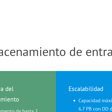
acenamiento de entr
a del
Escalabilidad
imiento
Capacidad máx
6.7 PB con DD 
mento de hasta 2