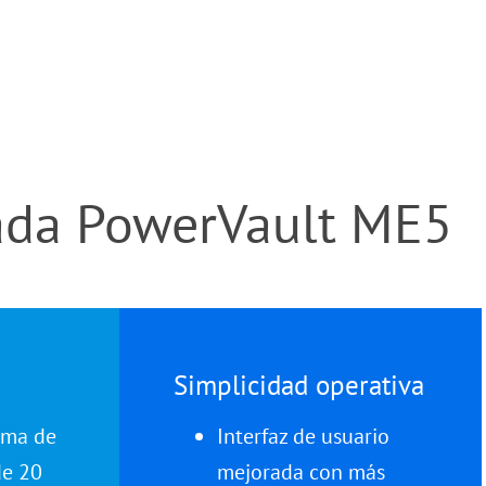
ada PowerVault ME5
Simplicidad operativa
ima de
Interfaz de usuario
de 20
mejorada con más