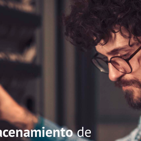
acenamiento
de