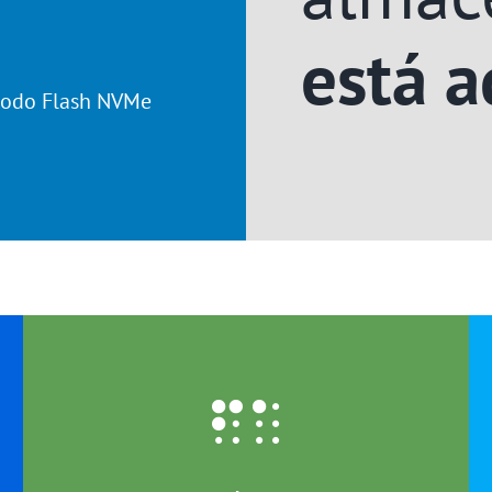
está a
todo Flash NVMe