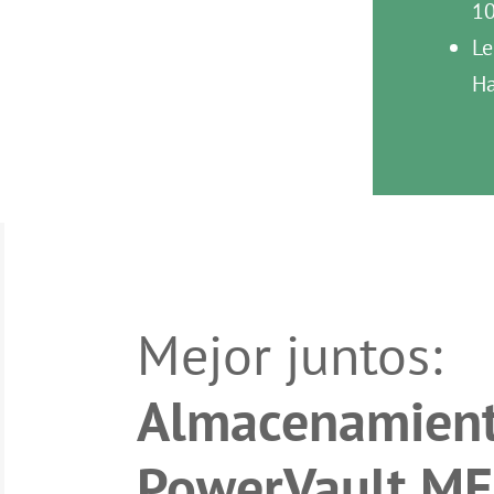
10
Le
Ha
Mejor juntos:
Almacenamien
PowerVault M