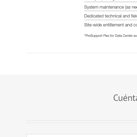
Cuénta